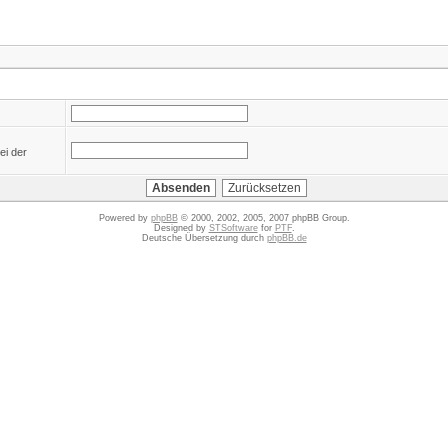
ei der
Powered by
phpBB
© 2000, 2002, 2005, 2007 phpBB Group.
Designed by
STSoftware
for
PTF
.
Deutsche Übersetzung durch
phpBB.de