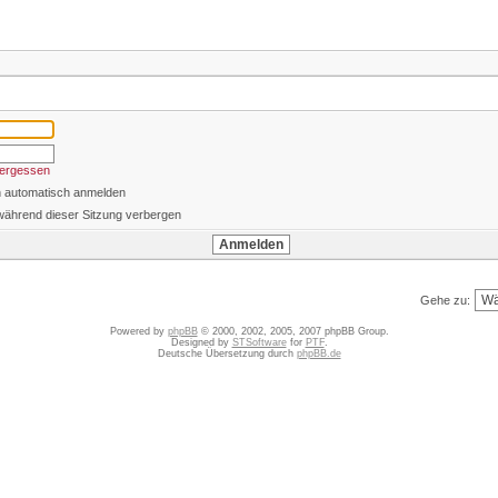
vergessen
h automatisch anmelden
während dieser Sitzung verbergen
Gehe zu:
Powered by
phpBB
© 2000, 2002, 2005, 2007 phpBB Group.
Designed by
STSoftware
for
PTF
.
Deutsche Übersetzung durch
phpBB.de