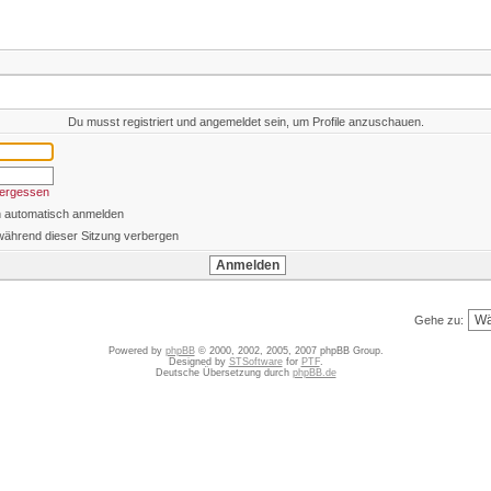
Du musst registriert und angemeldet sein, um Profile anzuschauen.
vergessen
h automatisch anmelden
während dieser Sitzung verbergen
Gehe zu:
Powered by
phpBB
© 2000, 2002, 2005, 2007 phpBB Group.
Designed by
STSoftware
for
PTF
.
Deutsche Übersetzung durch
phpBB.de