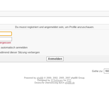
Du musst registriert und angemeldet sein, um Profile anzuschauen.
vergessen
h automatisch anmelden
während dieser Sitzung verbergen
Gehe zu:
Powered by
phpBB
© 2000, 2002, 2005, 2007 phpBB Group.
Designed by
STSoftware
for
PTF
.
Deutsche Übersetzung durch
phpBB.de