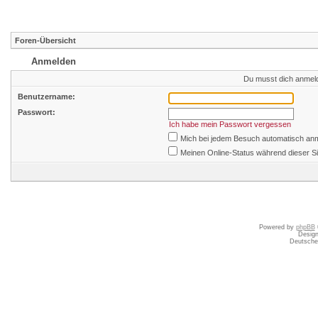
Foren-Übersicht
Anmelden
Du musst dich anmeld
Benutzername:
Passwort:
Ich habe mein Passwort vergessen
Mich bei jedem Besuch automatisch an
Meinen Online-Status während dieser S
Powered by
phpBB
Desig
Deutsche