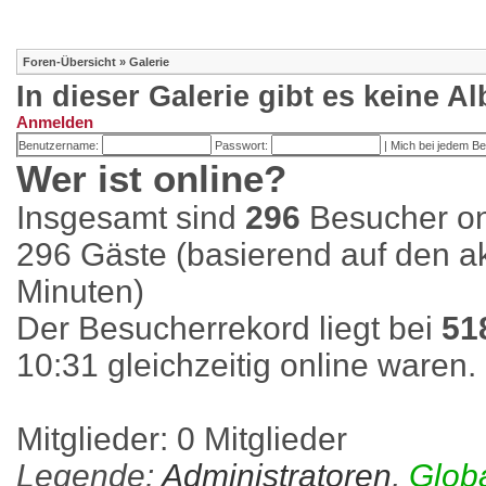
Foren-Übersicht
»
Galerie
In dieser Galerie gibt es keine A
Anmelden
Benutzername:
Passwort:
|
Mich bei jedem B
Wer ist online?
Insgesamt sind
296
Besucher onl
296 Gäste (basierend auf den ak
Minuten)
Der Besucherrekord liegt bei
51
10:31 gleichzeitig online waren.
Mitglieder: 0 Mitglieder
Legende:
Administratoren
,
Glob