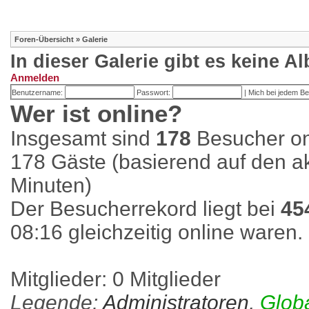
Foren-Übersicht
»
Galerie
In dieser Galerie gibt es keine A
Anmelden
Benutzername:
Passwort:
|
Mich bei jedem B
Wer ist online?
Insgesamt sind
178
Besucher onl
178 Gäste (basierend auf den ak
Minuten)
Der Besucherrekord liegt bei
45
08:16 gleichzeitig online waren.
Mitglieder: 0 Mitglieder
Legende:
Administratoren
,
Glob