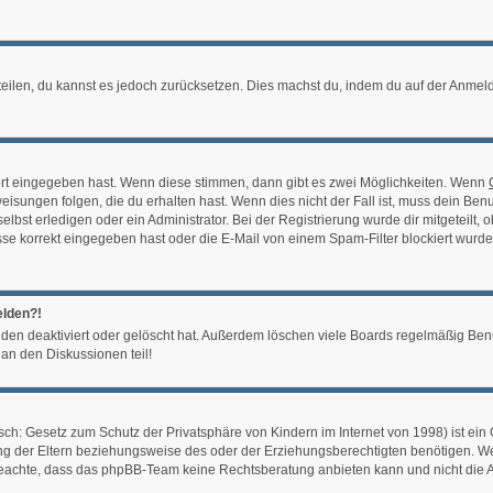
mitteilen, du kannst es jedoch zurücksetzen. Dies machst du, indem du auf der Anm
ort eingegeben hast. Wenn diese stimmen, dann gibt es zwei Möglichkeiten. Wenn
sungen folgen, die du erhalten hast. Wenn dies nicht der Fall ist, muss dein Benu
bst erledigen oder ein Administrator. Bei der Registrierung wurde dir mitgeteilt, ob
e korrekt eingegeben hast oder die E-Mail von einem Spam-Filter blockiert wurde.
elden?!
den deaktiviert oder gelöscht hat. Außerdem löschen viele Boards regelmäßig Benut
an den Diskussionen teil!
ch: Gesetz zum Schutz der Privatsphäre von Kindern im Internet von 1998) ist ein 
 der Eltern beziehungsweise des oder der Erziehungsberechtigten benötigen. Wenn 
te beachte, dass das phpBB-Team keine Rechtsberatung anbieten kann und nicht die An