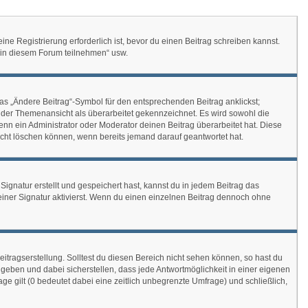
e Registrierung erforderlich ist, bevor du einen Beitrag schreiben kannst.
n in diesem Forum teilnehmen“ usw.
as „Ändere Beitrag“-Symbol für den entsprechenden Beitrag anklickst;
in der Themenansicht als überarbeitet gekennzeichnet. Es wird sowohl die
enn ein Administrator oder Moderator deinen Beitrag überarbeitet hat. Diese
 nicht löschen können, wenn bereits jemand darauf geantwortet hat.
gnatur erstellt und gespeichert hast, kannst du in jedem Beitrag das
ner Signatur aktivierst. Wenn du einen einzelnen Beitrag dennoch ohne
itragserstellung. Solltest du diesen Bereich nicht sehen können, so hast du
ngeben und dabei sicherstellen, dass jede Antwortmöglichkeit in einer eigenen
ge gilt (0 bedeutet dabei eine zeitlich unbegrenzte Umfrage) und schließlich,