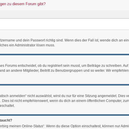
ragen zu diesem Forum gibt?
zername und dein Passwort richtig sind. Wenn dies der Fall ist, wende dich an ein
lches ein Administrator lösen muss.
s Forums entscheidet, ob du registriert sein musst, um Beiträge zu schreiben. Auf je
nd an andere Mitglieder, Beitritt zu Benutzergruppen und so weiter. Wir empfehlen d
sch anmelden“ nicht auswählst, wirst du nur für eine Sitzung angemeldet. Dies v
es ist nicht empfehlenswert, wenn du dich an einem öffentlichen Computer, zum Be
eschaltet.
ftaucht?
Verbirg meinen Online-Status“. Wenn du diese Option einschaltest, können nur Admi