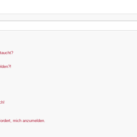
ftaucht?
elden?!
ch!
fordert, mich anzumelden.