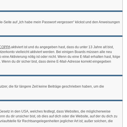
elde-Seite auf „Ich habe mein Passwort vergessen“ klickst und den Anweisungen
COPPA
aktiviert ist und du angegeben hast, dass du unter 13 Jahre alt bist,
tzerkonto vielleicht aktiviert werden. Bei einigen Boards müssen alle neu
 eine Aktivierung nötig ist oder nicht. Wenn du eine E-Mail erhalten hast, folge
 Wenn du dir sicher bist, dass deine E-Mail-Adresse korrekt eingegeben
zer, die für längere Zeit keine Beiträge geschrieben haben, um die
Gesetz in den USA, welches festlegt, dass Websites, die möglicherweise
du dir unsicher bist, ob dies auf dich oder die Website, auf der du dich zu
laufstelle für Rechtsangelegenheiten jeglicher Art ist; außer solchen, die