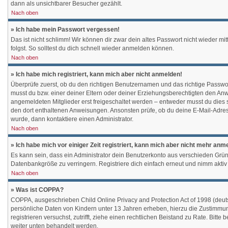
dann als unsichtbarer Besucher gezählt.
Nach oben
» Ich habe mein Passwort vergessen!
Das ist nicht schlimm! Wir können dir zwar dein altes Passwort nicht wieder 
folgst. So solltest du dich schnell wieder anmelden können.
Nach oben
» Ich habe mich registriert, kann mich aber nicht anmelden!
Überprüfe zuerst, ob du den richtigen Benutzernamen und das richtige Passw
musst du bzw. einer deiner Eltern oder deiner Erziehungsberechtigten den Anwei
angemeldeten Mitglieder erst freigeschaltet werden – entweder musst du dies sel
den dort enthaltenen Anweisungen. Ansonsten prüfe, ob du deine E-Mail-Adress
wurde, dann kontaktiere einen Administrator.
Nach oben
» Ich habe mich vor einiger Zeit registriert, kann mich aber nicht mehr anm
Es kann sein, dass ein Administrator dein Benutzerkonto aus verschieden Grün
Datenbankgröße zu verringern. Registriere dich einfach erneut und nimm aktiv 
Nach oben
» Was ist COPPA?
COPPA, ausgeschrieben Child Online Privacy and Protection Act of 1998 (deuts
persönliche Daten von Kindern unter 13 Jahren erheben, hierzu die Zustimmung
registrieren versuchst, zutrifft, ziehe einen rechtlichen Beistand zu Rate. Bit
weiter unten behandelt werden.