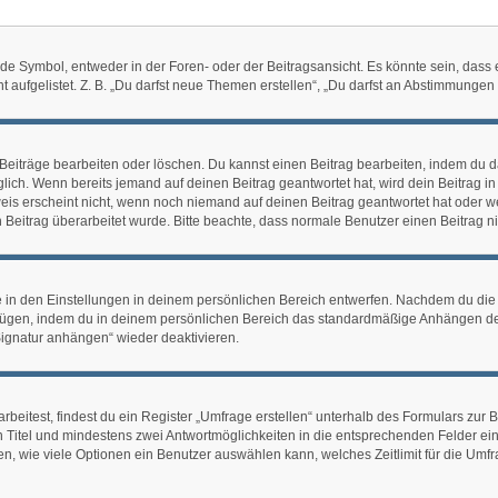
Symbol, entweder in der Foren- oder der Beitragsansicht. Es könnte sein, dass ein
 aufgelistet. Z. B. „Du darfst neue Themen erstellen“, „Du darfst an Abstimmunge
 Beiträge bearbeiten oder löschen. Du kannst einen Beitrag bearbeiten, indem du d
öglich. Wenn bereits jemand auf deinen Beitrag geantwortet hat, wird dein Beitrag 
eis erscheint nicht, wenn noch niemand auf deinen Beitrag geantwortet hat oder w
ein Beitrag überarbeitet wurde. Bitte beachte, dass normale Benutzer einen Beitrag
in den Einstellungen in deinem persönlichen Bereich entwerfen. Nachdem du die Si
ufügen, indem du in deinem persönlichen Bereich das standardmäßige Anhängen dei
Signatur anhängen“ wieder deaktivieren.
itest, findest du ein Register „Umfrage erstellen“ unterhalb des Formulars zur Be
en Titel und mindestens zwei Antwortmöglichkeiten in die entsprechenden Felder ei
n, wie viele Optionen ein Benutzer auswählen kann, welches Zeitlimit für die Umfra