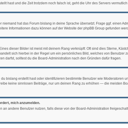
tellt hast und die Zeit trotzdem noch falsch ist, geht die Uhr des Servers vermutli
er niemand hat das Forum bislang in deine Sprache übersetzt. Frage ggf. einen Admin
 Weitere Informationen dazu können auf der Website der phpBB Group gefunden werd
nes dieser Bilder ist meist mit deinem Rang verknüpft: Oft sind dies Sterne, Käst
 handelt sich hierbei in der Regel um ein persönliches Bild, welches von Benutzer 
 darfst, solltest du die Board-Administration nach den Gründen dafür fragen.
du bislang erstellt hast oder identifizieren bestimmte Benutzer wie Moderatoren 
chreibe keine sinnlosen Beiträge, nur um deinen Rang zu erhöhen — die meisten Bo
fordert, mich anzumelden.
chten an andere Benutzer nutzen, falls diese von der Board-Administration freiges