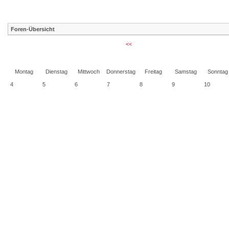
Foren-Übersicht
<<
Montag
Dienstag
Mittwoch
Donnerstag
Freitag
Samstag
Sonntag
4
5
6
7
8
9
10