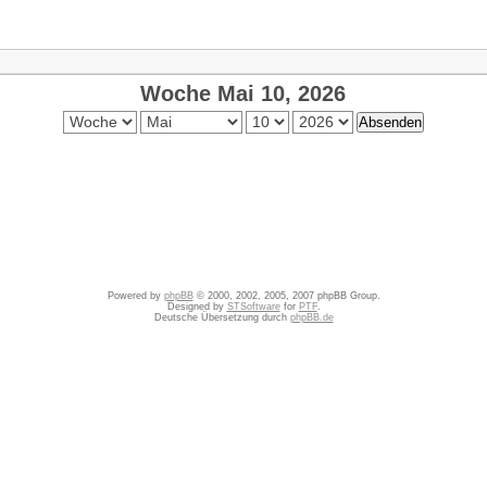
Woche Mai 10, 2026
Powered by
phpBB
© 2000, 2002, 2005, 2007 phpBB Group.
Designed by
STSoftware
for
PTF
.
Deutsche Übersetzung durch
phpBB.de