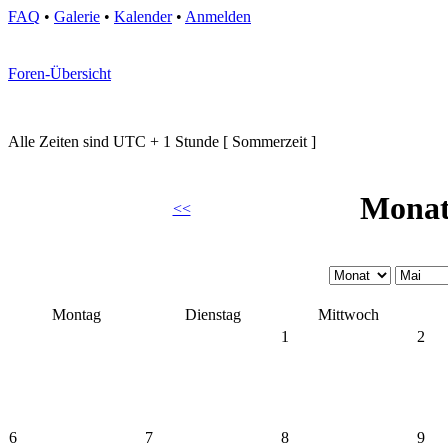
FAQ
•
Galerie
•
Kalender
•
Anmelden
Foren-Übersicht
Alle Zeiten sind UTC + 1 Stunde [ Sommerzeit ]
Monat
<<
Montag
Dienstag
Mittwoch
1
2
6
7
8
9