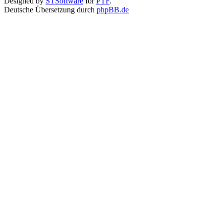
Designed by
STSoftware
for
PTF
.
Deutsche Übersetzung durch
phpBB.de