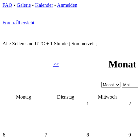
FAQ
•
Galerie
•
Kalender
•
Anmelden
Foren-Übersicht
Alle Zeiten sind UTC + 1 Stunde [ Sommerzeit ]
Monat 
<<
Montag
Dienstag
Mittwoch
1
2
6
7
8
9