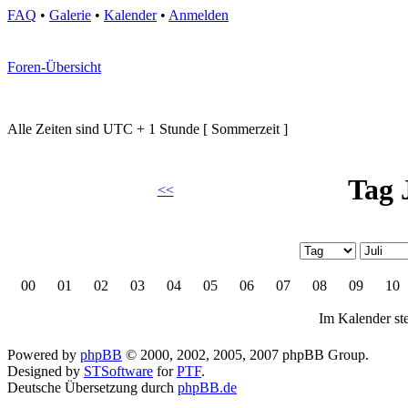
FAQ
•
Galerie
•
Kalender
•
Anmelden
Foren-Übersicht
Alle Zeiten sind UTC + 1 Stunde [ Sommerzeit ]
Tag 
<<
00
01
02
03
04
05
06
07
08
09
10
Im Kalender ste
Powered by
phpBB
© 2000, 2002, 2005, 2007 phpBB Group.
Designed by
STSoftware
for
PTF
.
Deutsche Übersetzung durch
phpBB.de