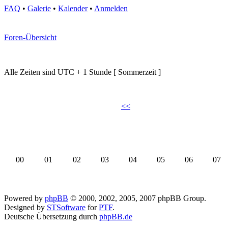
FAQ
•
Galerie
•
Kalender
•
Anmelden
Foren-Übersicht
Alle Zeiten sind UTC + 1 Stunde [ Sommerzeit ]
<<
00
01
02
03
04
05
06
07
Powered by
phpBB
© 2000, 2002, 2005, 2007 phpBB Group.
Designed by
STSoftware
for
PTF
.
Deutsche Übersetzung durch
phpBB.de