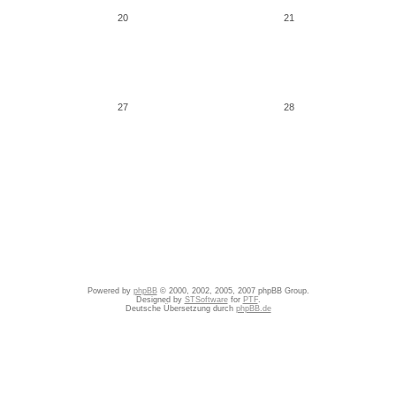
20
21
27
28
Powered by
phpBB
© 2000, 2002, 2005, 2007 phpBB Group.
Designed by
STSoftware
for
PTF
.
Deutsche Übersetzung durch
phpBB.de