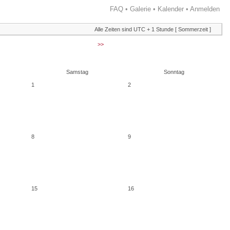
FAQ
•
Galerie
•
Kalender
•
Anmelden
Alle Zeiten sind UTC + 1 Stunde [ Sommerzeit ]
>>
Samstag
Sonntag
1
2
8
9
15
16